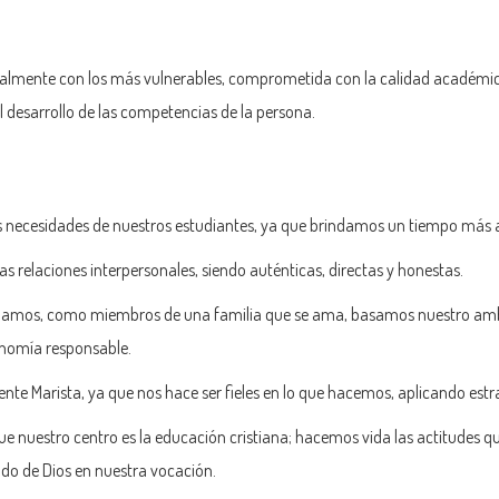
cialmente con los más vulnerables, comprometida con la calidad académic
l desarrollo de las competencias de la persona.
 necesidades de nuestros estudiantes, ya que brindamos un tiempo más al
 relaciones interpersonales, siendo auténticas, directas y honestas.
onamos, como miembros de una familia que se ama, basamos nuestro ambien
onomía responsable.
nte Marista, ya que nos hace ser fieles en lo que hacemos, aplicando est
ue nuestro centro es la educación cristiana; hacemos vida las actitudes 
do de Dios en nuestra vocación.